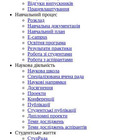
Відгуки випускників
Працевлаштування
Навчальний процес
Розклад
Навчальна документація
Навчальний план
E-campus
Освітня програма
Результати практики
Робота зі студентами
Робота з аспірантами
Наукова діяльність
Наукова школа
Спеціалізована вчена рада
Наукові напрямки
Досягнення
Проекти
Конференції
Публікації
Студентські публікації
Дипломні проекти
Теми досліджень
Теми досліджень аспірантів
Студентське життя
СтудРада