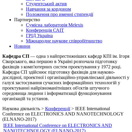
Студентський актив
Навчання за кордоном
Положення про именні стипендії
Партнерство
Сумісна лабораторія Melexis
Конференція САІТ
ГРІД Україна
Міжнародне наукове співробітництво
Новини
Кафедра СП
— одна з найпрестижніших кафедр КПІ ім. Ігоря
Сікорського, яка першою в Україні розпочала підготовку
фахівців з комп'ютерних систем проектування у 1972 році.
Кафедра СП здійснює підготовку фахівців для науково-
дослідної, проектної і організаційно-управлінської діяльності у
галузі застосування сучасних інформаційних технологій у
проектуванні найрізноманітніших об'єктів штучного
середовища людини і інформатизації функціонування
організацій та установ.
Наукова діяльність >
Конференції
> IEEE International
Conference on ELECTRONICS AND NANOTECHNOLOGY
(ELNANO-2017)
IEEE International Conference on ELECTRONICS AND
NANOTECHNOLOGY (ELNANO-2017)