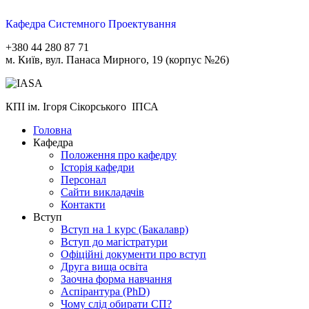
Кафедра Системного Проектування
+380 44 280 87 71
м. Київ, вул. Панаса Мирного, 19 (корпус №26)
КПІ ім. Ігоря Сікорського ІПСА
Головна
Кафедра
Положення про кафедру
Історія кафедри
Персонал
Сайти викладачів
Контакти
Вступ
Вступ на 1 курс (Бакалавр)
Вступ до магістратури
Офіційні документи про вступ
Друга вища освіта
Заочна форма навчання
Aспірантура (PhD)
Чому слід обирати СП?