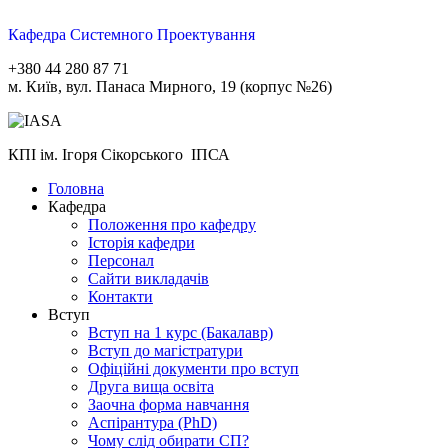
Кафедра Системного Проектування
+380 44 280 87 71
м. Київ, вул. Панаса Мирного, 19 (корпус №26)
КПІ ім. Ігоря Сікорського ІПСА
Головна
Кафедра
Положення про кафедру
Історія кафедри
Персонал
Сайти викладачів
Контакти
Вступ
Вступ на 1 курс (Бакалавр)
Вступ до магістратури
Офіційні документи про вступ
Друга вища освіта
Заочна форма навчання
Aспірантура (PhD)
Чому слід обирати СП?