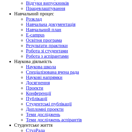
Відгуки випускників
Працевлаштування
Навчальний процес
Розклад
Навчальна документація
Навчальний план
E-campus
Освітня програма
Результати практики
Робота зі студентами
Робота з аспірантами
Наукова діяльність
Наукова школа
Спеціалізована вчена рада
Наукові напрямки
Досягнення
Проекти
Конференції
Публікації
Студентські публікації
Дипломні проекти
Теми досліджень
Теми досліджень аспірантів
Студентське життя
СтудРада