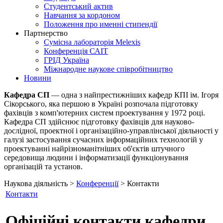
Студентський актив
Навчання за кордоном
Положення про именні стипендії
Партнерство
Сумісна лабораторія Melexis
Конференція САІТ
ГРІД Україна
Міжнародне наукове співробітництво
Новини
Кафедра СП
— одна з найпрестижніших кафедр КПІ ім. Ігоря
Сікорського, яка першою в Україні розпочала підготовку
фахівців з комп'ютерних систем проектування у 1972 році.
Кафедра СП здійснює підготовку фахівців для науково-
дослідної, проектної і організаційно-управлінської діяльності у
галузі застосування сучасних інформаційних технологій у
проектуванні найрізноманітніших об'єктів штучного
середовища людини і інформатизації функціонування
організацій та установ.
Наукова діяльність >
Конференції
> Контакти
Контакти
Офіційні контакти кафедри