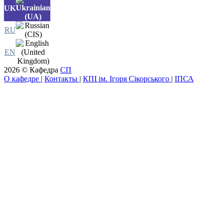
UK
RU
EN
2026 © Кафедра
СП
О кафедре
|
Контакты
|
КПІ ім. Ігоря Сікорського
|
ІПСА