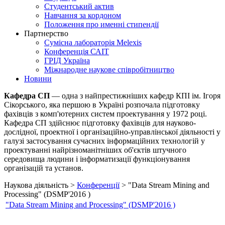
Студентський актив
Навчання за кордоном
Положення про именні стипендії
Партнерство
Сумісна лабораторія Melexis
Конференція САІТ
ГРІД Україна
Міжнародне наукове співробітництво
Новини
Кафедра СП
— одна з найпрестижніших кафедр КПІ ім. Ігоря
Сікорського, яка першою в Україні розпочала підготовку
фахівців з комп'ютерних систем проектування у 1972 році.
Кафедра СП здійснює підготовку фахівців для науково-
дослідної, проектної і організаційно-управлінської діяльності у
галузі застосування сучасних інформаційних технологій у
проектуванні найрізноманітніших об'єктів штучного
середовища людини і інформатизації функціонування
організацій та установ.
Наукова діяльність >
Конференції
> "Data Stream Mining and
Processing" (DSMP'2016 )
"Data Stream Mining and Processing" (DSMP'2016 )