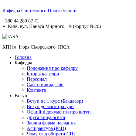
Кафедра Системного Проектування
+380 44 280 87 71
м. Київ, вул. Панаса Мирного, 19 (корпус №26)
КПІ ім. Ігоря Сікорського ІПСА
Головна
Кафедра
Положення про кафедру
Історія кафедри
Персонал
Сайти викладачів
Контакти
Вступ
Вступ на 1 курс (Бакалавр)
Вступ до магістратури
Офіційні документи про вступ
Друга вища освіта
Заочна форма навчання
Aспірантура (PhD)
Чому слід обирати СП?