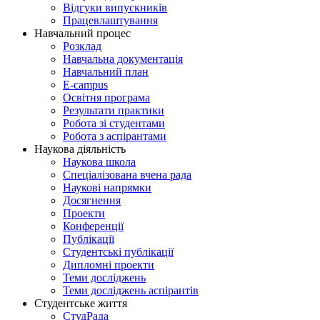
Відгуки випускників
Працевлаштування
Навчальний процес
Розклад
Навчальна документація
Навчальний план
E-campus
Освітня програма
Результати практики
Робота зі студентами
Робота з аспірантами
Наукова діяльність
Наукова школа
Спеціалізована вчена рада
Наукові напрямки
Досягнення
Проекти
Конференції
Публікації
Студентські публікації
Дипломні проекти
Теми досліджень
Теми досліджень аспірантів
Студентське життя
СтудРада