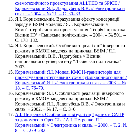
схемотехнічного проектування ALLTED та SPICE /
Корначевський Я.І., Ладогубець В.В. // Электроника и
связь. – 2004. – № 21. – С. 30–33.
Я.І. Корначевський. Врахування ефекту консервації
заряду в BSIM-моделях / Я.І. Корначевський //
Комп’ютерні системи проектування. Теорія і практика :
Вісник НУ «Львівська політехніка». – 2004. – № 501. –
С. 178–182.
Я.І. Корначевський. Особливості реалізації інверсного
режиму в КМОН моделях на прикладі BSIM / Я.І.
Корначевський, В.В. Ладогубець // Вісник
національного університету "Львівська політехніка". –
2003.
Корначевський Я.І. Моделі КМОН-транзисторів для
проектування інтегральних схем субмікронного рівня /
Корначевський Я.І. // Электроника и связь. – 2003. – №
18. – С. 76–79.
Корначевський Я.І. Особливості реалізації інверсного
режиму в КМОН моделях на прикладі BSIM /
Корначевський Я.І., Ладогубець В.В. // Электроника и
связь. – 2002. – № 17. – С. 3–6.
А.I. Петренко. Особливості візуалізації даних в САПР
за допомогою OpenGL. / А.I. Петренко, Я.I.
Корначевський // Электроника и связь. – 2000. – Т. 2, №
8. – С. 279–282.