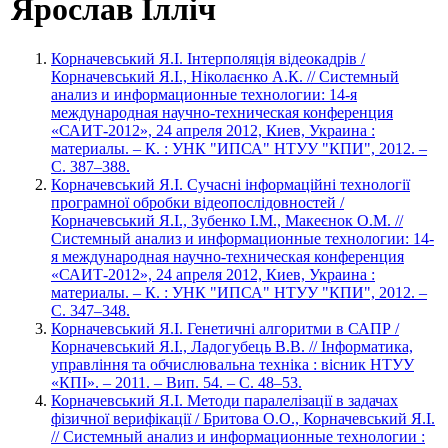
Ярослав Ілліч
Корначевський Я.І. Інтерполяція відеокадрів /
Корначевський Я.І., Ніколаєнко А.К. // Системный
анализ и информационные технологии: 14-я
международная научно-техническая конференция
«САИТ-2012», 24 апреля 2012, Киев, Украина :
материалы. – К. : УНК "ИПСА" НТУУ "КПИ", 2012. –
С. 387–388.
Корначевський Я.І. Сучасні інформаційні технології
програмної обробки відеопослідовностей /
Корначевський Я.І., Зубенко І.М., Макеєнок О.М. //
Системный анализ и информационные технологии: 14-
я международная научно-техническая конференция
«САИТ-2012», 24 апреля 2012, Киев, Украина :
материалы. – К. : УНК "ИПСА" НТУУ "КПИ", 2012. –
С. 347–348.
Корначевський Я.І. Генетичні алгоритми в САПР /
Корначевський Я.І., Ладогубець В.В. // Інформатика,
управління та обчислювальна техніка : вісник НТУУ
«КПІ». – 2011. – Вип. 54. – С. 48–53.
Корначевський Я.І. Методи паралелізації в задачах
фізичної верифікації / Бритова О.О., Корначевський Я.І.
// Системный анализ и информационные технологии :