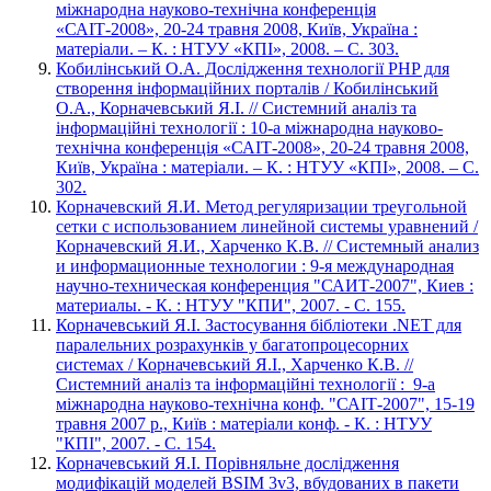
міжнародна науково-технічна конференція
«САІТ-2008», 20-24 травня 2008, Київ, Україна :
матеріали. – К. : НТУУ «КПІ», 2008. – С. 303.
Кобилінський О.А. Дослідження технології PHP для
створення інформаційних порталів / Кобилінський
О.А., Корначевський Я.І. // Системний аналіз та
інформаційні технології : 10-а міжнародна науково-
технічна конференція «САІТ-2008», 20-24 травня 2008,
Київ, Україна : матеріали. – К. : НТУУ «КПІ», 2008. – С.
302.
Корначевский Я.И. Метод регуляризации треугольной
сетки с использованием линейной системы уравнений /
Корначевский Я.И., Харченко К.В. // Системный анализ
и информационные технологии : 9-я международная
научно-техническая конференция "САИТ-2007", Киев :
материалы. - К. : НТУУ "КПИ", 2007. - С. 155.
Корначевський Я.І. Застосування бібліотеки .NET для
паралельних розрахунків у багатопроцесорних
системах / Корначевський Я.І., Харченко К.В. //
Системний аналіз та інформаційні технології : 9-а
міжнародна науково-технічна конф. "САІТ-2007", 15-19
травня 2007 р., Київ : матеріали конф. - К. : НТУУ
"КПІ", 2007. - С. 154.
Корначевський Я.І. Порівняльне дослідження
модифікацій моделей BSIM 3v3, вбудованих в пакети