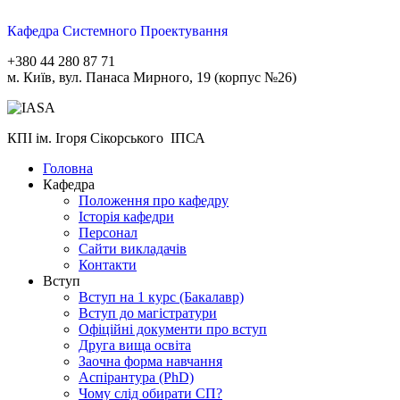
Кафедра Системного Проектування
+380 44 280 87 71
м. Київ, вул. Панаса Мирного, 19 (корпус №26)
КПІ ім. Ігоря Сікорського ІПСА
Головна
Кафедра
Положення про кафедру
Історія кафедри
Персонал
Сайти викладачів
Контакти
Вступ
Вступ на 1 курс (Бакалавр)
Вступ до магістратури
Офіційні документи про вступ
Друга вища освіта
Заочна форма навчання
Aспірантура (PhD)
Чому слід обирати СП?