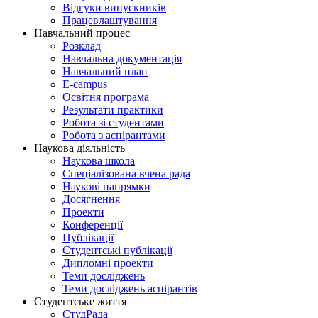
Відгуки випускників
Працевлаштування
Навчальний процес
Розклад
Навчальна документація
Навчальний план
E-campus
Освітня програма
Результати практики
Робота зі студентами
Робота з аспірантами
Наукова діяльність
Наукова школа
Спеціалізована вчена рада
Наукові напрямки
Досягнення
Проекти
Конференції
Публікації
Студентські публікації
Дипломні проекти
Теми досліджень
Теми досліджень аспірантів
Студентське життя
СтудРада