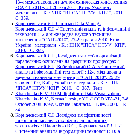
13-я международная научно-техническая конференция
«САИТ-2011», 23-28 мая 2011, Киев, Украина :
материалы. – К. : УНК "ИПСА" НТУУ "КПИ", 2011. –
С. 359.
Корначевський Я.І. Системи Data Mining /
Корначевський Я.І. // Системний аналіз та інформаційні
технології : 12-а міжнародна науково-технична
конференція "САІТ-2010", 25-29 травня 2010, Київ,
Україна : материали. - К. : ННК "ІПСА" НТУУ "КПІ",
2010. - С. 369.
Корначевський Я.І. Дослідження засобів організації
паралельних обчислень на графічних процесорах /
Корначевський Я.І., Кобилінський О.А. // Системний
аналіз та інформаційні технології : 12-а міжнародна
науково-технична конференція "САІТ-2010", 25-29
травня 2010, Київ, Україна : материали. - К. : ННК
"ІПСА" НТУУ "КПІ", 2010. - С. 367.
Тези
Kharchenko K.V. 3D Multiplatform Data Visualization /
Kharchenko K.V., Kornachevskyy Y.I. // CODATA-21, 3-8
October 2008, Kiev, Ukraine : abstracts. – Kiev, 2008. – P.
84.
Корначевський Я.І. Дослідження ефективності
виконання паралельних обчислень на різних
технологіях / Підоплічко В.С., Корначевський Я.І. //
Системний аналіз та інформаційні технології : 10-а