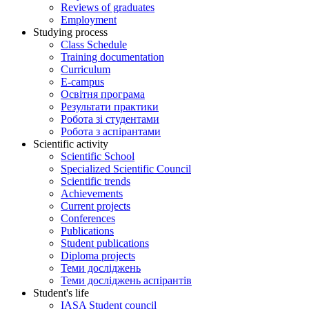
Reviews of graduates
Employment
Studying process
Class Schedule
Training documentation
Curriculum
E-campus
Освітня програма
Результати практики
Робота зі студентами
Робота з аспірантами
Scientific activity
Scientific School
Specialized Scientific Council
Scientific trends
Achievements
Current projects
Conferences
Publications
Student publications
Diploma projects
Теми досліджень
Теми досліджень аспірантів
Student's life
IASA Student council