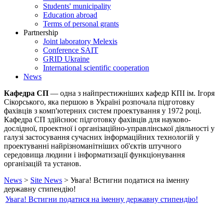
Students' municipality
Education abroad
Terms of personal grants
Partnership
Joint laboratory Melexis
Conference SAIT
GRID Ukraine
International scientific cooperation
News
Кафедра СП
— одна з найпрестижніших кафедр КПІ ім. Ігоря
Сікорського, яка першою в Україні розпочала підготовку
фахівців з комп'ютерних систем проектування у 1972 році.
Кафедра СП здійснює підготовку фахівців для науково-
дослідної, проектної і організаційно-управлінської діяльності у
галузі застосування сучасних інформаційних технологій у
проектуванні найрізноманітніших об'єктів штучного
середовища людини і інформатизації функціонування
організацій та установ.
News
>
Site News
> Увага! Встигни податися на іменну
державну стипендію!
Увага! Встигни податися на іменну державну стипендію!